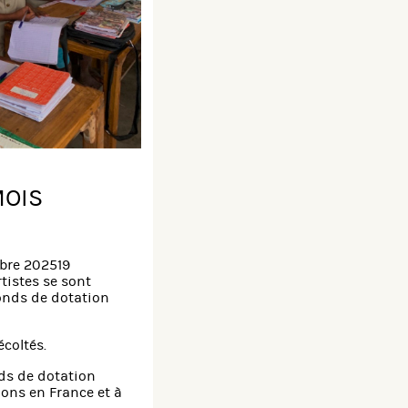
MOIS
bre 202519
rtistes se sont
Fonds de dotation
écoltés.
ds de dotation
ions en France et à