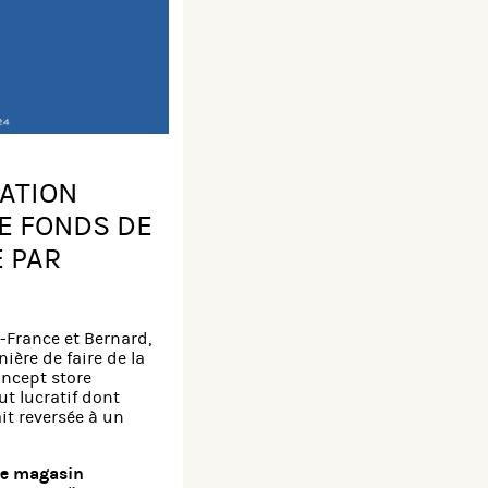
TATION
LE FONDS DE
E PAR
-France et Bernard,
ière de faire de la
oncept store
ut lucratif dont
ait reversée à un
le magasin