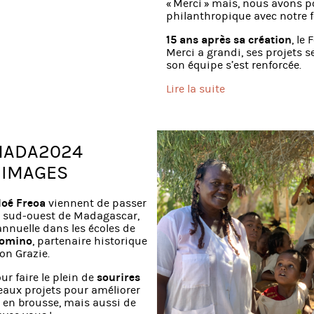
« Merci » mais, nous avons p
philanthropique avec notre 
15 ans après sa création
, le
Merci a grandi, ses projets s
son équipe s’est renforcée.
Lire la suite
MADA2024
 IMAGES
loé Freoa
viennent de passer
e sud-ouest de Madagascar,
nnuelle dans les écoles de
domino
, partenaire historique
on Grazie.
our faire le plein de
sourires
eaux projets pour améliorer
is en brousse, mais aussi de