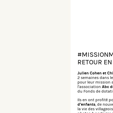
#MISSION
RETOUR EN
Julien Cohen et Ch
2 semaines dans l
pour leur mission a
l’association
Abc 
du Fonds de dotati
Ils en ont profité p
d’enfants
, de nouv
la vie des villageo